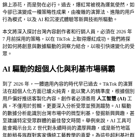
錦上添花，而是勢在必行。過去，爆紅常被視為運氣使然，如
今卻已演變成一種策略性成果，由複雜的演算法、進階的用戶
行為模式，以及 AI 和沉浸式體驗等新興技術所驅動。
本文將深入探討台灣內容創作者和行銷人員，必須在 2026 年
7 月前採用的策略，以在 TikTok 上取得爆紅成功。我們將探
討如何將創意與數據驅動的洞察力結合，以吸引快速變化的受
眾。
AI 驅動的超個人化與利基市場稱霸
到了 2026 年，一體適用內容的時代早已過去。TikTok 的演算
法在超個人化方面已爐火純青，能以驚人的精準度，根據個別
用戶偏好推送客製化內容。創作者必須善用
人工智慧 (AI)
工
具，不僅用於剪輯，更要深入分析受眾並預測趨勢。AI 驅動
的數據分析能識別台灣市場中的微型利基，發掘新興興趣，甚
至建議特定受眾群體的最佳發文時間。舉例來說，AI 工具可
能會揭示台北 Z 世代對永續時尚的濃厚興趣，或是新竹地區
年齡稍長族群對客家傳統工藝教學的喜愛。為這些超利基社群