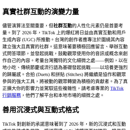
真實社群互動的演變力量
儘管演算法至關重要，但
社群互動
的人性化元素仍是首要考
量。到了 2026 年，TikTok 上的爆紅將日益由真實互動和用戶
生成內容 (UGC) 所推動。台灣的創作者應專注於圍繞其內容
建立強大且真實的社群。這意味著要積極回應留言、舉辦互動
式問答環節，並發起挑戰，鼓勵觀眾使用你的音訊或概念來創
作自己的內容。考量台灣獨特的文化細微之處——例如，以在
地小吃、傳統節慶或流行語為基礎發起挑戰——以培養更強烈
的歸屬感。合拍 (Duets) 和拼貼 (Stitches) 將繼續是協作和觀眾
參與的強大工具，將被動的觀眾轉變為積極的貢獻者。為了真
正擴大你的影響力並駕馭這些複雜性，請考慮專業的
TikTok
行銷服務
，他們了解平台和本地市場的細微之處。
善用沉浸式與互動式格式
TikTok 對創新的承諾意味著到了 2026 年，新的沉浸式和互動