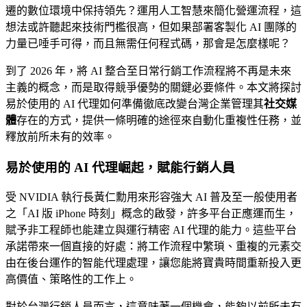
遷的數位環境中保持領先？運用人工智慧來簡化營運流程，這
想法或許聽起來技術門檻很高，但如果部署客製化 AI 團隊的
力量已唾手可得，而且無需任何程式碼，那會是怎麼樣呢？
到了 2026 年，將 AI 整合至日常行銷工作流程將不再是未來
主義的概念，而是取得競爭優勢的關鍵必要條件。本文將探討
易於使用的 AI 代理如何準備徹底改變台灣企業管理其
社交媒
體
存在的方式，提供一條明確的途徑來自動化重複性任務，並
釋放前所未有的效率。
易於使用的 AI 代理崛起，賦能行銷人員
受 NVIDIA 執行長黃仁勳用來形容強大 AI 普及至一般使用者
之「AI 版 iPhone 時刻」概念的啟發，許多平台正應運而生，
賦予非工程師也能建立與運行精密 AI 代理的能力。這些平台
承諾帶來一個直接的好處：將工作流程中繁瑣、重複的元素交
由在後台運作的智能代理處理，讓您能將寶貴時間重新投入更
高價值、策略性的工作上。
對於台灣行銷人員而言，這意味著一個機會，能夠以前所未有