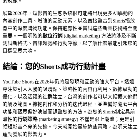
的規範。
展望2026年，短影音的生態系統很可能將出現更多AI驅動的
內容創作工具、增強的互動元素，以及直接整合到Shorts播放
器中的深度購物功能。保持適應性並嘗試這些新興技術將至關
重要。一個明確的
數位行銷
(digital marketing) 方法將涉及不斷
測試新格式、音訊趨勢和行動呼籲，以了解什麼最能引起您的
目標受眾共鳴。
結論：您的Shorts成功行動計畫
YouTube Shorts在2026年仍將是發現和互動的強大平台。透過
專注於引人入勝的吸睛點、策略性的內容再利用、數據驅動的
優化，以及活躍的社群建立，台灣的創作者可以大幅擴大他們
的觸及範圍。擁抱創作和分析的迭代過程，並準備好隨著平台
功能和觀眾偏好演變而調整您的方法。為您的Shorts制定具前
瞻性的
行銷策略
(marketing strategy) 不僅是跟上潮流；更是引
領短影音革命的先鋒。今天就開始實施這些策略，為明天建立
蓬勃發展的影響力。