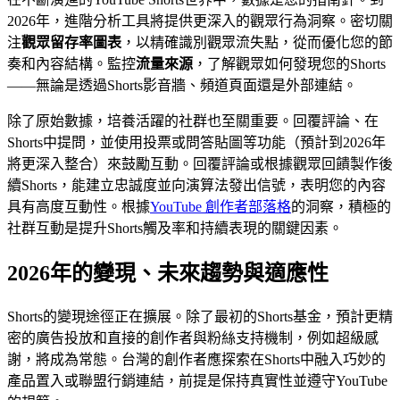
2026年，進階分析工具將提供更深入的觀眾行為洞察。密切關
注
觀眾留存率圖表
，以精確識別觀眾流失點，從而優化您的節
奏和內容結構。監控
流量來源
，了解觀眾如何發現您的Shorts
——無論是透過Shorts影音牆、頻道頁面還是外部連結。
除了原始數據，培養活躍的社群也至關重要。回覆評論、在
Shorts中提問，並使用投票或問答貼圖等功能（預計到2026年
將更深入整合）來鼓勵互動。回覆評論或根據觀眾回饋製作後
續Shorts，能建立忠誠度並向演算法發出信號，表明您的內容
具有高度互動性。根據
YouTube 創作者部落格
的洞察，積極的
社群互動是提升Shorts觸及率和持續表現的關鍵因素。
2026年的變現、未來趨勢與適應性
Shorts的變現途徑正在擴展。除了最初的Shorts基金，預計更精
密的廣告投放和直接的創作者與粉絲支持機制，例如超級感
謝，將成為常態。台灣的創作者應探索在Shorts中融入巧妙的
產品置入或聯盟行銷連結，前提是保持真實性並遵守YouTube