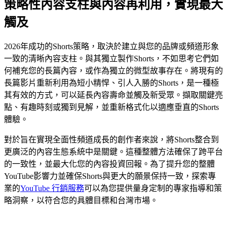
策略性內容支柱與內容再利用，實現最大
觸及
2026年成功的Shorts策略，取決於建立與您的品牌或頻道形象
一致的清晰內容支柱。與其獨立製作Shorts，不如思考它們如
何補充您的長篇內容，或作為獨立的微型故事存在。將現有的
長篇影片重新利用為短小精悍、引人入勝的Shorts，是一種極
其有效的方式，可以延長內容壽命並觸及新受眾。擷取關鍵亮
點、有趣時刻或獨到見解，並重新格式化以適應垂直的Shorts
體驗。
對於旨在實現全面性頻道成長的創作者來說，將Shorts整合到
更廣泛的內容生態系統中是關鍵。這種整體方法確保了跨平台
的一致性，並最大化您的內容投資回報。為了提升您的整體
YouTube影響力並確保Shorts與更大的願景保持一致，探索專
業的
YouTube 行銷服務
可以為您提供量身定制的專家指導和策
略洞察，以符合您的具體目標和台灣市場。