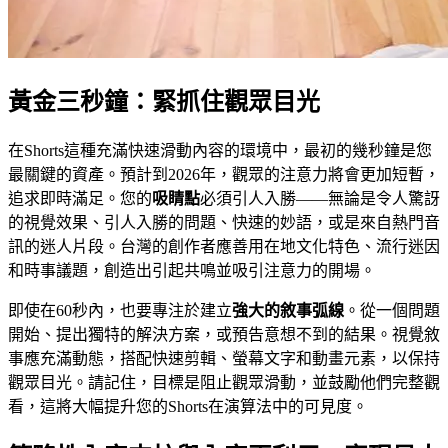
黃金三秒鐘：緊抓住觀眾目光
在Shorts這種充滿快速滑動內容的環境中，最初的幾秒鐘是您
最關鍵的資產。預計到2026年，觀眾的注意力將會更加短暫，
追求即時滿足。您的
吸睛點
必須引人入勝——無論是令人驚訝
的視覺效果、引人入勝的問題、快速的妙語，或是來自熱門音
訊的迷人片段。台灣的創作者應善用在地文化特色、流行迷因
和時事議題，創造出引起共鳴並吸引注意力的開場。
即使在60秒內，也要專注於建立
強大的敘事弧線
。從一個問題
開始、提出獨特的解決方案，或預告意想不到的結果。視覺敘
事應充滿動態，搭配快速剪輯、螢幕文字和動畫元素，以保持
觀眾目光。請記住，目標是阻止觀眾滑動，並鼓勵他們完整觀
看，這將大幅提升您的Shorts在演算法中的可見度。